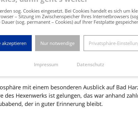
edien ist durchaus beachtlich und weckte insbesonde
auch ein Türöffner für Netzwerke innerhalb der Regio
rden sog. Cookies eingesetzt. Bei Cookies handelt es sich um kle
Browser – Sitzung im Zwischenspeicher Ihres Internetbrowsers (so
 Dauer (sog. permanent – Cookies) auf Ihrer Festplatte gespeiche
rzer Falken gaben einen Einblick in den Eishockey-Sp
uellmärkte für den Harz. Zudem sind viele Spieler vo
bildungs- oder Studienplätze. Obwohl der Club rein eh
e akzeptieren
Nur notwendige
Privatsphäre-Einstellu
ng der 25 Spieler schlägt im Jahr mit rund 70.000 Eur
artner den richtigen Platz gefunden“, betont Wilde. 
Impressum
Datenschutz
tmosphäre mit einem besonderen Ausblick auf Bad Ha
re des Hexenwerks ist gelungen, das war anhand zahl
ubabend, der in guter Erinnerung bleibt.