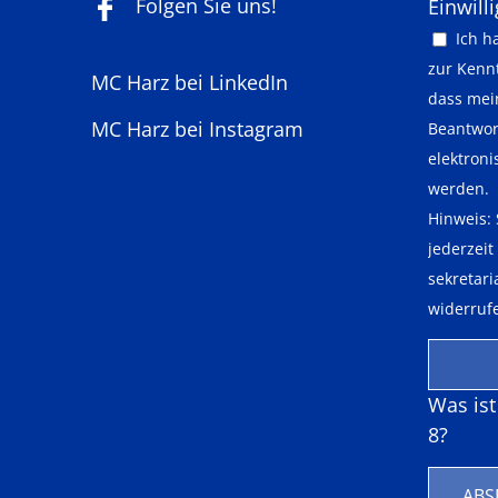
Folgen Sie uns!
Pflichtf
Einwill
Ich h
zur Kenn
MC Harz bei LinkedIn
dass mei
MC Harz bei Instagram
Beantwor
elektron
werden.
Hinweis: 
jederzeit
sekretar
widerruf
Was is
8?
ABS