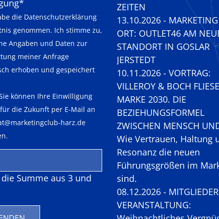
eld
igung
*
ZEITEN
abe die
Datenschutzerklärung
13.10.2026 - MARKETIN
tnis genommen. Ich stimme zu,
ORT: OUTLET46 AM NEU
ne Angaben und Daten zur
STANDORT IN GOSLAR
tung meiner Anfrage
JERSTEDT
isch erhoben und gespeichert
10.11.2026 - VORTRAG:
VILLEROY & BOCH FLIES
Sie können Ihre Einwilligung
MARKE 2030. DIE
 für die Zukunft per E-Mail an
BEZIEHUNGSFORMEL
iat@marketingclub-harz.de
ZWISCHEN MENSCH UND 
en.
Wie Vertrauen, Haltung 
Resonanz die neuen
Führungsgrößen im Mark
t die Summe aus 3 und
sind.
08.12.2026 - MITGLIEDER
VERANSTALTUNG:
Weihnachtliches Vergnü
ENDEN