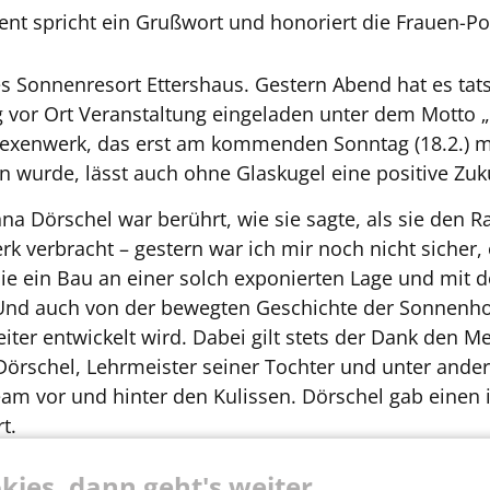
dent spricht ein Grußwort und honoriert die Frauen-P
 Sonnenresort Ettershaus. Gestern Abend hat es tats
g vor Ort Veranstaltung eingeladen unter dem Motto 
exenwerk, das erst am kommenden Sonntag (18.2.) mit
n wurde, lässt auch ohne Glaskugel eine positive Zuk
a Dörschel war berührt, wie sie sagte, als sie den 
k verbracht – gestern war ich mir noch nicht sicher, 
 ein Bau an einer solch exponierten Lage und mit de
. Und auch von der bewegten Geschichte der Sonnenhote
iter entwickelt wird. Dabei gilt stets der Dank den 
örschel, Lehrmeister seiner Tochter und unter ande
eam vor und hinter den Kulissen. Dörschel gab einen 
t.
zeptes ist auch das Sport-Sponsoring. Die Spieler und
kies, dann geht's weiter