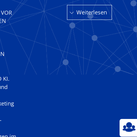
Weiterlesen
G VOR
EN
EN
KI.
und
eting
-
gen im