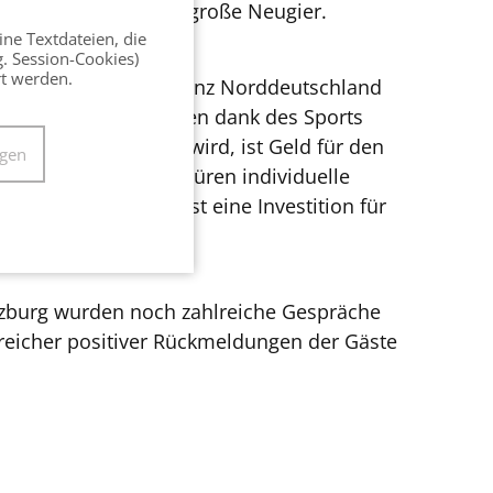
re für das Hexenwerk große Neugier.
nen.
ine Textdateien, die
g. Session-Cookies)
rt werden.
ort. Der Club ist in ganz Norddeutschland
n außerhalb und wählen dank des Sports
renamtlich geführt wird, ist Geld für den
ngen
o zu Buche. „Wir schnüren individuelle
„Sport-Sponsoring ist eine Investition für
rzburg wurden noch zahlreiche Gespräche
reicher positiver Rückmeldungen der Gäste