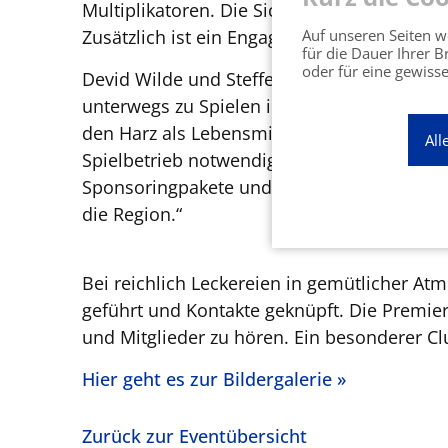
Multiplikatoren. Die Sichtbarkeit in den M
Zusätzlich ist ein Engagement in Vereinen 
Auf unseren Seiten we
für die Dauer Ihrer 
oder für eine gewisse
Devid Wilde und Steffen Heister von den Ha
unterwegs zu Spielen in den wichtigsten Q
den Harz als Lebensmittelpunkt, finden Aus
All
Spielbetrieb notwendig. Allein die Ausrüstu
Sponsoringpakete und haben noch für jeden P
die Region.“
Bei reichlich Leckereien in gemütlicher A
geführt und Kontakte geknüpft. Die Premie
und Mitglieder zu hören. Ein besonderer Cl
Hier geht es zur Bildergalerie »
Zurück zur Eventübersicht