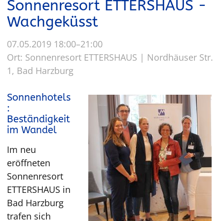
Sonnenresort ETTERSHAUS -
Wachgeküsst
07.05.2019 18:00–21:00
Ort: Sonnenresort ETTERSHAUS | Nordhäuser Str.
1, Bad Harzburg
Sonnenhotels
:
Beständigkeit
im Wandel
Im neu
eröffneten
Sonnenresort
ETTERSHAUS in
Bad Harzburg
trafen sich