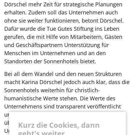
Dörschel mehr Zeit für strategische Planungen
erhalten. Zudem soll das Unternehmen auch
ohne sie weiter funktionieren, betont Dörschel.
Dafür wurde die Tue Gutes Stiftung ins Leben
gerufen, die mit Hilfe von Mitarbeitern, Gästen
und Geschäftspartnern Unterstützung für
Menschen im Unternehmen und an den
Standorten der Sonnenhotels bietet.
Bei all dem Wandel und den neuen Strukturen
macht Karina Dörschel jedoch auch klar, dass die
Sonnenhotels weiterhin für christlich-
humanistische Werte stehen. Die Werte des
Unternehmens sind transparent veröffentlicht
und werden immer wieder überprüft. Sie sollen
übertragen werden auf alle Ebenen des
Kurz die Cookies, dann
Unternehmens, so dass diese wirklich gelebt
geht's weiter