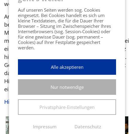
werden.
Auf unseren Seiten werden sog. Cookies
eingesetzt. Bei Cookies handelt es sich um
An diesem Clubabend konnten alle Teilnehmer
kleine Textdateien, die für die Dauer Ihrer
bereits die Herzlichkeit und Offenheit der
Browser – Sitzung im Zwischenspeicher Ihres
Internetbrowsers (sog. Session-Cookies) oder
Mitarbeiter spüren. Das Küchenteam beglückte
für eine gewisse Dauer (sog. permanent –
mit einem tollen Buffet mit kreativen Speisen. Bei
Cookies) auf Ihrer Festplatte gespeichert
werden.
einer Hausführung wurde deutlich, welch Schatz
hier aus dem Dornröschenschlaf erweckt wurde.
Geduld und Ausdauer haben sich ausgezahlt, ist
Alle akzeptieren
das Sonnenresort ETTERSHAUS doch ein
Highlight im Harz, da waren sich die Besucher
Nur notwendige
einig.
Hier geht's zur Bildergalerie »
Privatsphäre-Einstellungen
Impressum
Datenschutz