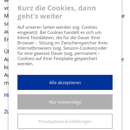
werden, das Bewerbungsgespräch schlecht
Kurz die Cookies, dann
vorbereitet ist oder gar der potenzielle neue
geht's weiter
Mitarbeiter beim Gang durchs Unternehmen eine
schlechte Stimmung spürt, dann wirkt sich das
Auf unseren Seiten werden sog. Cookies
auch auf die Arbeitgebermarke aus. Schlechte
eingesetzt. Bei Cookies handelt es sich um
kleine Textdateien, die für die Dauer Ihrer
Erfahrungen werden schließlich weiter gesagt.
Browser – Sitzung im Zwischenspeicher Ihres
Internetbrowsers (sog. Session-Cookies) oder
Über 20 Mitglieder und Gäste folgten den
für eine gewisse Dauer (sog. permanent –
Cookies) auf Ihrer Festplatte gespeichert
Ausführungen von Frau Niehaus und sicher jeder
werden.
konnte wichtige Impulse für seine nächsten
Auswahlprozesse und Bewerbergespräche
mitnehmen.
Alle akzeptieren
Hier geht es zur Bildergalerie »
Nur notwendige
Zurück zur Eventübersicht
Privatsphäre-Einstellungen