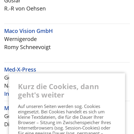
Goslar
R.-R von Oehsen
Maco Vision GmbH
Wernigerode
Romy Schneevoigt
Med-X-Press
Goslar
Kurz die Cookies, dann
Natascha de Raad
geht's weiter
Infos -»
Auf unseren Seiten werden sog. Cookies
Mercedes-Benz ROSIER
eingesetzt. Bei Cookies handelt es sich um
Goslar
kleine Textdateien, die für die Dauer Ihrer
Browser – Sitzung im Zwischenspeicher Ihres
Dirk Oppermann
Internetbrowsers (sog. Session-Cookies) oder
für eine gewisse Dauer (sog. permanent –