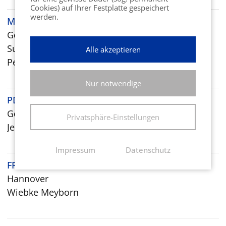
Cookies) auf Ihrer Festplatte gespeichert
werden.
MP Design Müller & Pohl GbR
Goslar
Susanne Bremer
Alle akzeptieren
Peter Pohl
Nur notwendige
PDV-Systeme GmbH
Goslar
Privatsphäre-Einstellungen
Jenny Braun
Impressum
Datenschutz
FFN
Hannover
Wiebke Meyborn