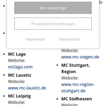
www.marketingclub-
MC Köln Bonn
Nur notwendige
sh.de
Website:
MC Schwarzwald-
www.marketingclub-
Baar
Privatsphäre-Einstellungen
koelnbonn.de
Website:
MC Krefeld
www.mc-sb.de
Website:
Impressum
Datenschutz
MC Siegen
www.mc-krefeld.de
Website:
MC Lago
www.mc-siegen.de
Website:
MC Stuttgart,
mclago.com
Region
MC Lausitz
Website:
Website:
www.mc-region-
www.mc-lausitz.de
stuttgart.de
MC Leipzig
MC Südhessen
Website:
Website: