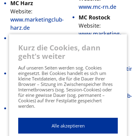
MC Harz
www.mc-rn.de
Website:
MC Rostock
www.marketingclub-
Website:
harz.de
www.marketing-
MC Heilbronn
club-rostock.de
Kurz die Cookies, dann
Website:
MC Ruhr
www.marketing-
geht's weiter
Website:
club-heilbronn.de
Auf unseren Seiten werden sog. Cookies
http://www.marketing
MC Ingolstadt
eingesetzt. Bei Cookies handelt es sich um
kleine Textdateien, die für die Dauer Ihrer
MC Saar
Website:
Browser – Sitzung im Zwischenspeicher Ihres
Website:
www.in-
Internetbrowsers (sog. Session-Cookies) oder
für eine gewisse Dauer (sog. permanent –
www.marketingclub-
marketingclub.de
Cookies) auf Ihrer Festplatte gespeichert
saar.de
werden.
MC Karlsruhe
MC Schleswig-
Website:
Holstein
www.marketingclub-
Alle akzeptieren
Website:
karlsruhe.de