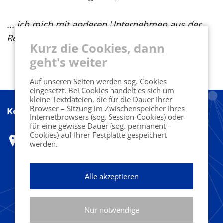
... ich mich mit anderen Unternehmen aus der
Region vernetzen möchte!
Kurz die Cookies, dann
geht's weiter
Auf unseren Seiten werden sog. Cookies
eingesetzt. Bei Cookies handelt es sich um
kleine Textdateien, die für die Dauer Ihrer
Browser – Sitzung im Zwischenspeicher Ihres
Kontakt
Internetbrowsers (sog. Session-Cookies) oder
für eine gewisse Dauer (sog. permanent –
Cookies) auf Ihrer Festplatte gespeichert
Marketing Club Harz e.V.
werden.
Herr Ferdinand Benesch
c/o Designoffice
Alle akzeptieren
Fritz-König-Str. 38
Nur notwendige
38667 Bad Harzburg