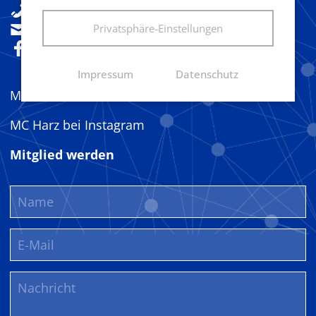
+49(0)160 92533841
sekretariat@marketingclub-harz.de
Privatsphäre-Einstellungen
Folgen Sie uns!
Impressum
Datenschutz
MC Harz bei LinkedIn
MC Harz bei Instagram
Mitglied werden