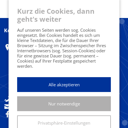
Kurz die Cookies, dann
geht's weiter
Kontakt
Auf unseren Seiten werden sog. Cookies
eingesetzt. Bei Cookies handelt es sich um
kleine Textdateien, die für die Dauer Ihrer
Browser – Sitzung im Zwischenspeicher Ihres
Marketing Club Harz e.V.
Internetbrowsers (sog. Session-Cookies) oder
Herr Ferdinand Benesch
für eine gewisse Dauer (sog. permanent –
Cookies) auf Ihrer Festplatte gespeichert
c/o Designoffice
werden.
Fritz-König-Str. 38
Alle akzeptieren
38667 Bad Harzburg
+49(0)160 92533841
Nur notwendige
sekretariat@marketingclub-harz.de
Folgen Sie uns!
Privatsphäre-Einstellungen