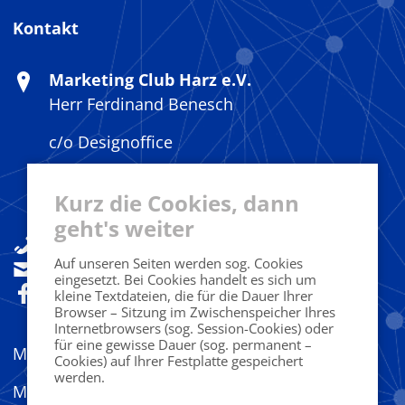
Kontakt
Marketing Club Harz e.V.
Herr Ferdinand Benesch
c/o Designoffice
Fritz-König-Str. 38
Kurz die Cookies, dann
38667 Bad Harzburg
geht's weiter
+49(0)160 92533841
Auf unseren Seiten werden sog. Cookies
sekretariat@marketingclub-harz.de
eingesetzt. Bei Cookies handelt es sich um
Folgen Sie uns!
kleine Textdateien, die für die Dauer Ihrer
Browser – Sitzung im Zwischenspeicher Ihres
Internetbrowsers (sog. Session-Cookies) oder
für eine gewisse Dauer (sog. permanent –
MC Harz bei LinkedIn
Cookies) auf Ihrer Festplatte gespeichert
werden.
MC Harz bei Instagram