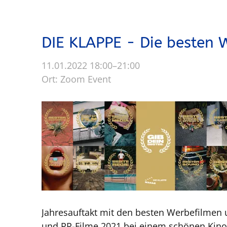
p
r
i
DIE KLAPPE - Die besten 
n
g
11.01.2022 18:00–21:00
e
Ort: Zoom Event
n
Jahresauftakt mit den besten Werbefilmen
und PR-Filme 2021 bei einem schönen Kin