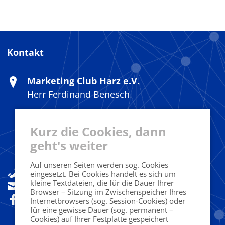
Kontakt
Marketing Club Harz e.V.
Herr Ferdinand Benesch
c/o Designoffice
Kurz die Cookies, dann
Fritz-König-Str. 38
geht's weiter
38667 Bad Harzburg
Auf unseren Seiten werden sog. Cookies
+49(0)160 92533841
eingesetzt. Bei Cookies handelt es sich um
kleine Textdateien, die für die Dauer Ihrer
sekretariat@marketingclub-harz.de
Browser – Sitzung im Zwischenspeicher Ihres
Folgen Sie uns!
Internetbrowsers (sog. Session-Cookies) oder
für eine gewisse Dauer (sog. permanent –
Cookies) auf Ihrer Festplatte gespeichert