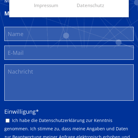
MC Harz bei Instagram
Impressum
Datenschutz
Mitglied werden
Pflichtfeld
Einwilligung
*
Ich habe die
Datenschutzerklärung
zur Kenntnis
genommen. Ich stimme zu, dass meine Angaben und Daten
zur Beantwortung meiner Anfrage elektronisch erhoben und