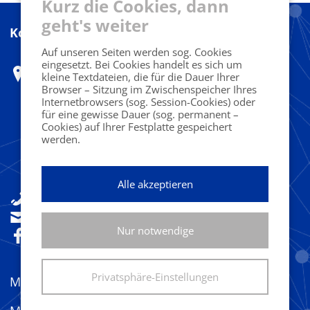
Kurz die Cookies, dann
geht's weiter
Kontakt
Auf unseren Seiten werden sog. Cookies
eingesetzt. Bei Cookies handelt es sich um
Marketing Club Harz e.V.
kleine Textdateien, die für die Dauer Ihrer
Herr Ferdinand Benesch
Browser – Sitzung im Zwischenspeicher Ihres
Internetbrowsers (sog. Session-Cookies) oder
für eine gewisse Dauer (sog. permanent –
c/o Designoffice
Cookies) auf Ihrer Festplatte gespeichert
werden.
Fritz-König-Str. 38
38667 Bad Harzburg
Alle akzeptieren
+49(0)160 92533841
sekretariat@marketingclub-harz.de
Nur notwendige
Folgen Sie uns!
Privatsphäre-Einstellungen
MC Harz bei LinkedIn