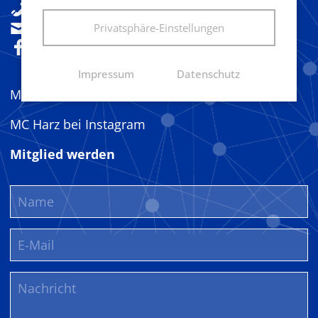
+49(0)160 92533841
sekretariat@marketingclub-harz.de
Privatsphäre-Einstellungen
Folgen Sie uns!
Impressum
Datenschutz
MC Harz bei LinkedIn
MC Harz bei Instagram
Mitglied werden