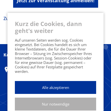
Jetzt zur Veranstaltung anmelden!
Zurück zur Eventübersicht
Kurz die Cookies, dann
geht's weiter
Auf unseren Seiten werden sog. Cookies
eingesetzt. Bei Cookies handelt es sich um
kleine Textdateien, die für die Dauer Ihrer
Browser – Sitzung im Zwischenspeicher Ihres
Kontakt
Internetbrowsers (sog. Session-Cookies) oder
für eine gewisse Dauer (sog. permanent –
Cookies) auf Ihrer Festplatte gespeichert
Marketing Club Harz e.V.
werden.
Herr Ferdinand Benesch
c/o Designoffice
Alle akzeptieren
Fritz-König-Str. 38
Nur notwendige
38667 Bad Harzburg