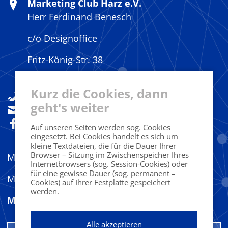
Marketing Club Harz e.V.
Herr Ferdinand Benesch
c/o Designoffice
Fritz-König-Str. 38
38667 Bad Harzburg
Kurz die Cookies, dann
+49(0)160 92533841
geht's weiter
sekretariat@marketingclub-harz.de
Folgen Sie uns!
Auf unseren Seiten werden sog. Cookies
eingesetzt. Bei Cookies handelt es sich um
kleine Textdateien, die für die Dauer Ihrer
Browser – Sitzung im Zwischenspeicher Ihres
MC Harz bei LinkedIn
Internetbrowsers (sog. Session-Cookies) oder
für eine gewisse Dauer (sog. permanent –
MC Harz bei Instagram
Cookies) auf Ihrer Festplatte gespeichert
werden.
Mitglied werden
Alle akzeptieren