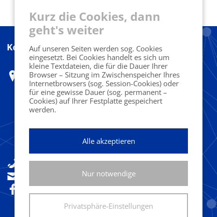
Kurz die Cookies, dann
geht's weiter
Kontakt
Auf unseren Seiten werden sog. Cookies
eingesetzt. Bei Cookies handelt es sich um
kleine Textdateien, die für die Dauer Ihrer
Marketing Club Harz e.V.
Browser – Sitzung im Zwischenspeicher Ihres
Internetbrowsers (sog. Session-Cookies) oder
Herr Ferdinand Benesch
für eine gewisse Dauer (sog. permanent –
Cookies) auf Ihrer Festplatte gespeichert
c/o Designoffice
werden.
Fritz-König-Str. 38
Alle akzeptieren
38667 Bad Harzburg
+49(0)160 92533841
Nur notwendige
sekretariat@marketingclub-harz.de
Folgen Sie uns!
Privatsphäre-Einstellungen