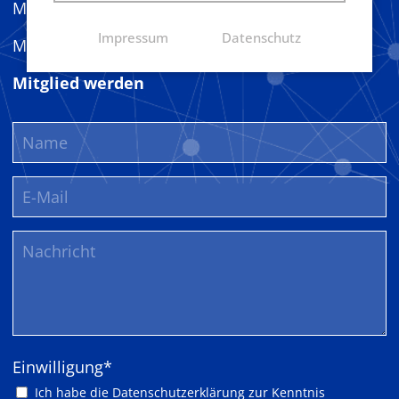
MC Harz bei LinkedIn
Impressum
Datenschutz
MC Harz bei Instagram
Mitglied werden
Pflichtfeld
Einwilligung
*
Ich habe die
Datenschutzerklärung
zur Kenntnis