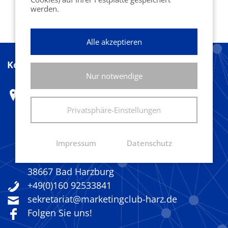
werden.
Alle akzeptieren
Kontakt
Nur notwendige
Marketing Club Harz e.V.
Herr Ferdinand Benesch
Privatsphäre-Einstellungen
c/o Designoffice
Impressum
Datenschutz
Fritz-König-Str. 38
38667 Bad Harzburg
+49(0)160 92533841
sekretariat@marketingclub-harz.de
Folgen Sie uns!