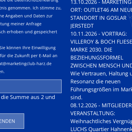
13.10.2026 - MARKETIN
tnis genommen. Ich stimme zu,
ORT: OUTLET46 AM NEU
ne Angaben und Daten zur
STANDORT IN GOSLAR
tung meiner Anfrage
JERSTEDT
isch erhoben und gespeichert
10.11.2026 - VORTRAG:
VILLEROY & BOCH FLIES
Sie können Ihre Einwilligung
MARKE 2030. DIE
 für die Zukunft per E-Mail an
BEZIEHUNGSFORMEL
iat@marketingclub-harz.de
ZWISCHEN MENSCH UND 
en.
Wie Vertrauen, Haltung 
Resonanz die neuen
Führungsgrößen im Mark
t die Summe aus 2 und
sind.
08.12.2026 - MITGLIEDER
VERANSTALTUNG:
Weihnachtliches Vergnü
ENDEN
LUCHS Quartier Hahnenk