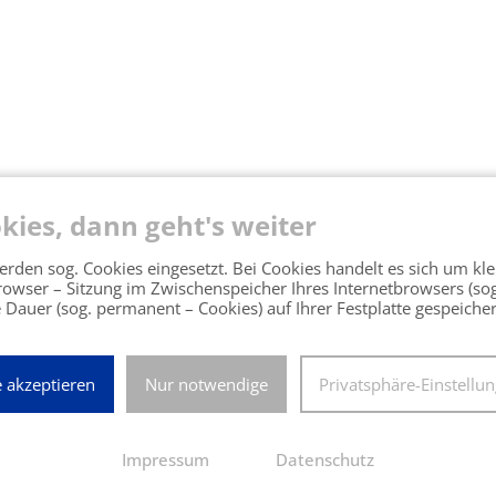
kies, dann geht's weiter
rden sog. Cookies eingesetzt. Bei Cookies handelt es sich um kle
Browser – Sitzung im Zwischenspeicher Ihres Internetbrowsers (so
 Dauer (sog. permanent – Cookies) auf Ihrer Festplatte gespeiche
Jetzt zur Veranstaltung anmelden!
e akzeptieren
Nur notwendige
Privatsphäre-Einstellu
Impressum
Datenschutz