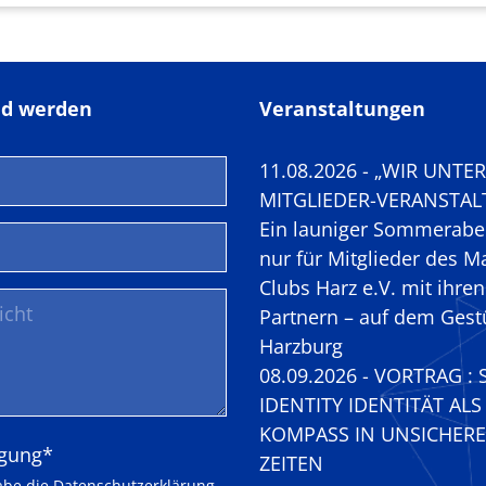
ed werden
Veranstaltungen
11.08.2026 - „WIR UNTE
MITGLIEDER-VERANSTAL
Ein launiger Sommerabe
nur für Mitglieder des M
Clubs Harz e.V. mit ihren
Partnern – auf dem Gest
Harzburg
08.09.2026 - VORTRAG : 
IDENTITY IDENTITÄT ALS
KOMPASS IN UNSICHER
eld
igung
*
ZEITEN
abe die
Datenschutzerklärung