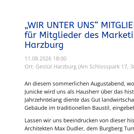
p
r
i
„WIR UNTER UNS“ MITGLI
n
für Mitglieder des Market
g
e
Harzburg
n
11.08.2026 18:00
Ort: Gestüt Harzburg (Am Schlosspark 17, 
An diesem sommerlichen Augustabend, wolle
Junicke wird uns als Hausherr über das hist
Jahrzehntelang diente das Gut landwirtsch
Gebäude im traditionellen Baustil, eingebe
Lassen wir uns beeindrucken von dieser hi
Architekten Max Dudler, dem Burgberg Turm