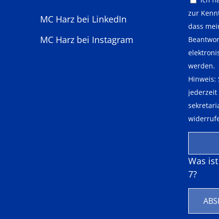
zur Kenn
MC Harz bei LinkedIn
dass mei
MC Harz bei Instagram
Beantwor
elektron
werden.
Hinweis: 
jederzeit
sekretar
widerruf
Was is
7?
ABS