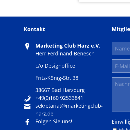
Kontakt
Mitgli
Marketing Club Harz e.V.
Herr Ferdinand Benesch
c/o Designoffice
Fritz-König-Str. 38
38667 Bad Harzburg
+49(0)160 92533841
sekretariat@marketingclub-
harz.de
Folgen Sie uns!
Pflichtf
Einwill
Ich h