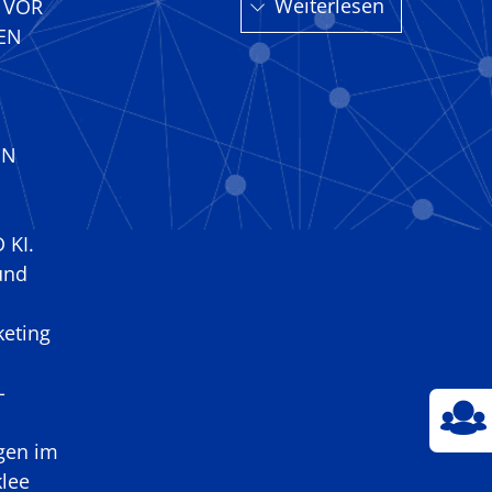
Weiterlesen
G VOR
EN
EN
KI.
und
eting
-
gen im
lee