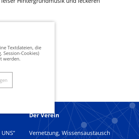
 leiser Hintergrundmusik und leckeren
ine Textdateien, die
g. Session-Cookies)
rt werden.
ngen
Der Verein
R UNS“
Vernetzung, Wissensaustausch