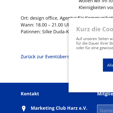
wollen wir im l
Kleinigkeiten vo
Ort: design office, Agentur für Kommunikat
Wann: 18.00 – 21.00 Uhr
Kurz die Coo
Patinnen: Silke Duda-Koch und Nadia Wolt
Auf unseren Seiten we
für die Dauer Ihrer 
oder für eine gewisse
Zurück zur Eventübersicht
All
Kontakt
Mitgli
Marketing Club Harz e.V.