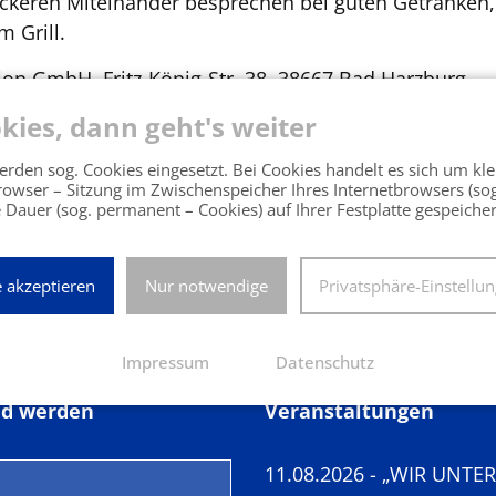
ockeren Miteinander besprechen bei guten Getränken,
m Grill.
ion GmbH, Fritz-König-Str. 38, 38667 Bad Harzburg
kies, dann geht's weiter
ers
rden sog. Cookies eingesetzt. Bei Cookies handelt es sich um kle
Browser – Sitzung im Zwischenspeicher Ihres Internetbrowsers (so
 Dauer (sog. permanent – Cookies) auf Ihrer Festplatte gespeiche
e akzeptieren
Nur notwendige
Privatsphäre-Einstellu
Impressum
Datenschutz
ed werden
Veranstaltungen
11.08.2026 - „WIR UNTE