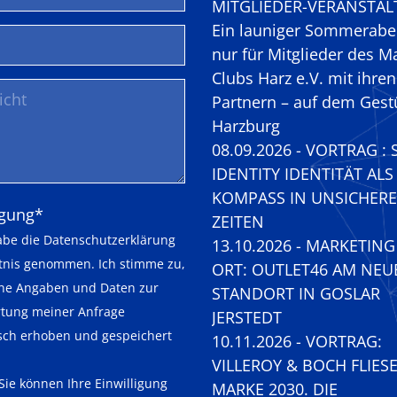
MITGLIEDER-VERANSTAL
Ein launiger Sommerabe
nur für Mitglieder des M
Clubs Harz e.V. mit ihren
Partnern – auf dem Gest
Harzburg
08.09.2026 - VORTRAG : 
IDENTITY IDENTITÄT ALS
KOMPASS IN UNSICHER
eld
igung
*
ZEITEN
abe die
Datenschutzerklärung
13.10.2026 - MARKETIN
tnis genommen. Ich stimme zu,
ORT: OUTLET46 AM NEU
ne Angaben und Daten zur
STANDORT IN GOSLAR
tung meiner Anfrage
JERSTEDT
isch erhoben und gespeichert
10.11.2026 - VORTRAG:
VILLEROY & BOCH FLIES
Sie können Ihre Einwilligung
MARKE 2030. DIE