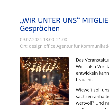
p
r
i
„WIR UNTER UNS“ MITGL
n
Gesprächen
g
e
09.07.2024 18:00–21:00
n
Ort: design office Agentur für Kommunikati
Das Veranstaltu
Wir – also Vors
entwickeln kann
braucht.
Wieweit soll un
sachsen-anhalti
wertvoll? Und n