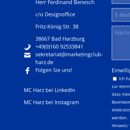
Herr Ferdinand Benesch
c/o Designoffice
Fritz-König-Str. 38
38667 Bad Harzburg
+49(0)160 92533841
sekretariat@marketingclub-
harz.de
Folgen Sie uns!
Pflichtf
Einwill
Ich h
zur Kenn
MC Harz bei LinkedIn
dass mei
MC Harz bei Instagram
Beantwor
elektron
werden.
Hinweis: 