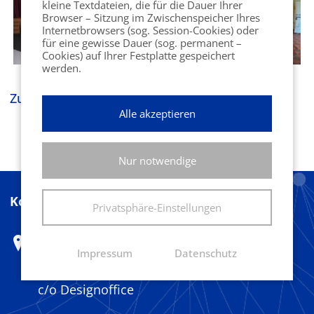
kleine Textdateien, die für die Dauer Ihrer
Browser – Sitzung im Zwischenspeicher Ihres
Internetbrowsers (sog. Session-Cookies) oder
für eine gewisse Dauer (sog. permanent –
Cookies) auf Ihrer Festplatte gespeichert
werden.
Zurück zur Eventübersicht
Alle akzeptieren
Nur notwendige
Kontakt
Privatsphäre-Einstellungen
Marketing Club Harz e.V.
Impressum
Datenschutz
Herr Ferdinand Benesch
c/o Designoffice