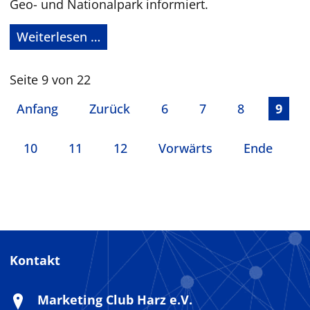
Geo- und Nationalpark informiert.
M
Weiterlesen …
I
T
Seite 9 von 22
T
Anfang
Zurück
6
7
8
9
E
N
10
11
I
12
Vorwärts
Ende
N
S
H
A
[
Kontakt
E
]
R
Marketing Club Harz e.V.