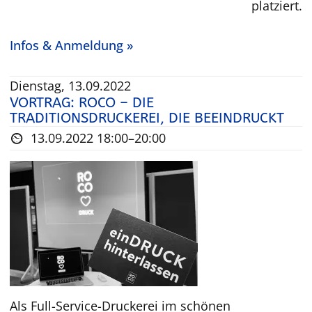
v
platziert.
e
i
Infos & Anmeldung »
n
G
Dienstag, 13.09.2022
o
VORTRAG: ROCO – DIE
s
TRADITIONSDRUCKEREI, DIE BEEINDRUCKT
l
13.09.2022 18:00–20:00
a
r
Als Full-Service-Druckerei im schönen