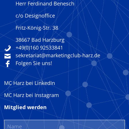
Z
Herr Ferdinand Benesch
:
c/o Designoffice
Z
u
Fritz-König-Str. 38
k
38667 Bad Harzburg
u
+49(0)160 92533841
n
sekretariat@marketingclub-harz.de
f
Folgen Sie uns!
t
s
p
MC Harz bei LinkedIn
e
MC Harz bei Instagram
r
s
Mitglied werden
p
e
k