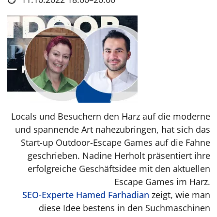
G
H
T
:
M
a
n
u
e
Locals und Besuchern den Harz auf die moderne
l
und spannende Art nahezubringen, hat sich das
L
Start-up Outdoor-Escape Games auf die Fahne
o
geschrieben. Nadine Herholt präsentiert ihre
j
erfolgreiche Geschäftsidee mit den aktuellen
o
Escape Games im Harz.
l
SEO-Experte Hamed Farhadian
zeigt, wie man
i
diese Idee bestens in den Suchmaschinen