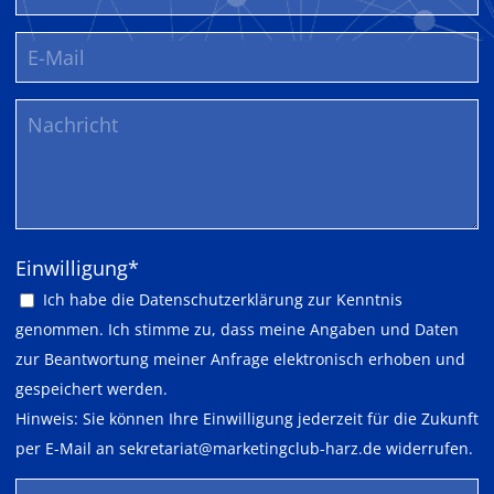
t
i
v
e
N
a
c
h
h
Pflichtfeld
Einwilligung
*
a
Ich habe die
Datenschutzerklärung
zur Kenntnis
l
genommen. Ich stimme zu, dass meine Angaben und Daten
t
zur Beantwortung meiner Anfrage elektronisch erhoben und
i
gespeichert werden.
g
Hinweis: Sie können Ihre Einwilligung jederzeit für die Zukunft
k
per E-Mail an
sekretariat@marketingclub-harz.de
widerrufen.
e