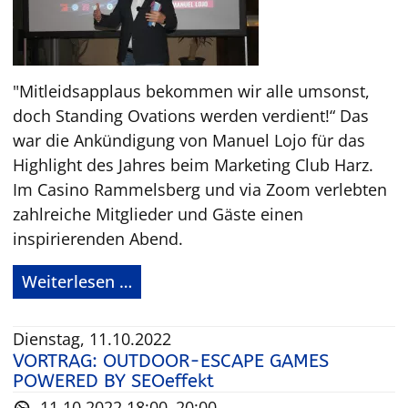
"Mitleidsapplaus bekommen wir alle umsonst,
doch Standing Ovations werden verdient!“ Das
war die Ankündigung von Manuel Lojo für das
Highlight des Jahres beim Marketing Club Harz.
Im Casino Rammelsberg und via Zoom verlebten
zahlreiche Mitglieder und Gäste einen
inspirierenden Abend.
H
Weiterlesen …
I
G
Dienstag, 11.10.2022
H
VORTRAG: OUTDOOR-ESCAPE GAMES
L
POWERED BY SEOeffekt
I
11.10.2022 18:00–20:00