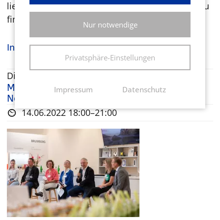
liebevoll rustikal eingerichtete Räumlichkeiten zu
finden – ein wirklicher Geheimtipp!
Nur notwendige
Infos & Anmeldung »
Privatsphäre-Einstellungen
Dienstag, 14.06.2022
MITTEN INS HA[E]RZ: Zukunftsperspektive
Impressum
Datenschutz
Nachhaltigkeit
14.06.2022 18:00–21:00